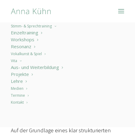
Stimm- & Sprechtraining
Einzeltraining
Workshops
„freeing the natural
Resonanz
Vokalkunst & Spiel
voice“
Vita
Aus- und Weiterbildung
von Kristin Linklater
Projekte
Lehre
Medien
Termine
Durch Sozialisation gehen oftmals ursprüngliche
Kontakt
Möglichkeiten der Stimme verloren, sodass die
Stimme in ihrem unmittelbaren
Ausdruckspotential eingeschränkt sein kann.
Auf der Grundlage eines klar strukturierten