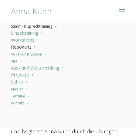
Stimm- & Sprechtraining
Einzeltraining
Workshops
Resonanz
Resonanz
Vokalkunst & Spiel
Vita
Aus- und Weiterbildung
„Anna Kühn ist eine hervorragende Kursleiterin,
Projekte
die es versteht, von Anfang an eine angenehme
Lehre
Gruppenatmosphäre zu schaffen. Durch ihre
Medien
Termine
sichere und ruhige Art
schafft sie gegenseitiges
Kontakt
Vertrauen, welches ermöglicht, dass im Kurs
mehr als nur oberflächliche Stimmarbeit
stattfinden kann. Mit klaren Instruktionen führt
und begleitet Anna Kühn durch die Übungen