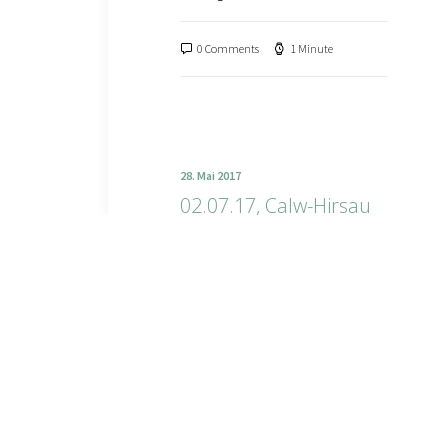
0 Comments
1 Minute
28. Mai 2017
02.07.17, Calw-Hirsau
Gerbersauer
Lesesommer: Zu
Hermann Hesses 140.
Geburtstag
Lesung und Musik
0 Comments
1 Minute